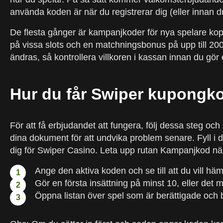
använda koden är när du registrerar dig (eller innan du
De flesta gånger är kampanjkoder för nya spelare koppl
på vissa slots och en matchningsbonus på upp till 2
ändras, så kontrollera villkoren i kassan innan du gör 
Hur du får Swiper kupongk
För att få erbjudandet att fungera, följ dessa steg oc
dina dokument för att undvika problem senare. Fyll i 
dig för Swiper Casino. Leta upp rutan Kampanjkod när d
Ange den aktiva koden och se till att du vill h
Gör en första insättning på minst 10, eller det 
Öppna listan över spel som är berättigade och b