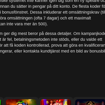
nske systemet inte känner igen dig som en ny spelare oc
innan du sätter in pengar på ditt konto. De flesta koder f
bonusfönstret. Dessa inkluderar ett omsättningskrav (til
föra omsättningen (ofta 7 dagar) och ett maximalt
 kan inte vara mer än 500).
om ger dig mest beror på dessa detaljer. Om kampanjkod
t är fel, betalningsmetoden inte stöds, eller du valde ett
 att få koden kontrollerad, prova att göra en kvalificera
ngerar, eller kontakta kundtjänst med en bild av bonusbi