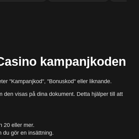
 Casino kampanjkoden
heter "Kampanjkod", "Bonuskod" eller liknande.
den visas på dina dokument. Detta hjälper till att
n 20 eller mer.
 du gör en insättning.