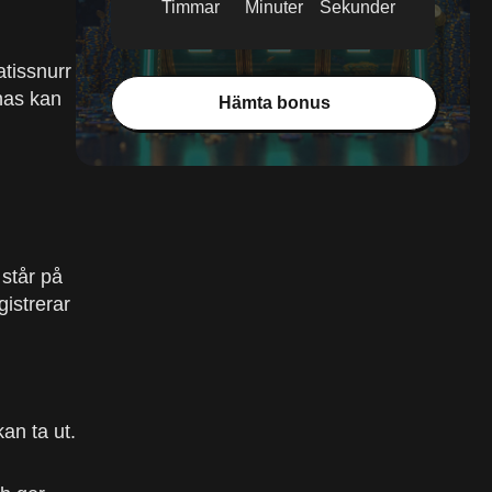
Timmar
Minuter
Sekunder
atissnurr
nas kan
Hämta bonus
 står på
istrerar
an ta ut.