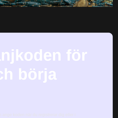
njkoden för
ch börja
ange koden när du registrerar dig eller i