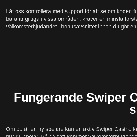
Låt oss kontrollera med support för att se om koden fu
bara är giltiga i vissa områden, kräver en minsta först
välkomsterbjudandet i bonusavsnittet innan du gör en 
Fungerande Swiper C
s
Om du är en ny spelare kan en aktiv Swiper Casino ka
hur du spelar. På så sätt kommer välkomsterbjudandet at