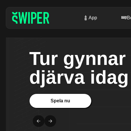
App
B
Tur gynnar
djärva idag
Spela nu