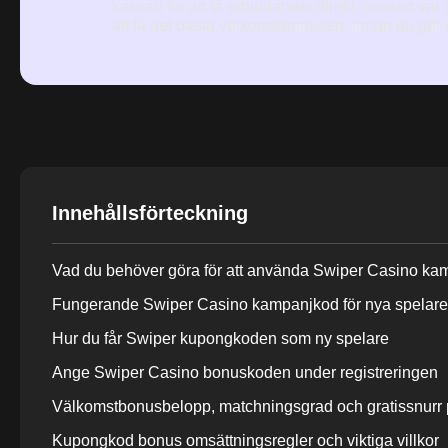
kassan för att få erbjudandet direkt, oavsett va
att få det bästa välkomstbonusen. Innan du gör din
Innehållsförteckning
Vad du behöver göra för att använda Swiper Casino k
Fungerande Swiper Casino kampanjkod för nya spelare
Hur du får Swiper kupongkoden som ny spelare
Ange Swiper Casino bonuskoden under registreringen
Välkomstbonusbelopp, matchningsgrad och gratissnurr
Kupongkod bonus omsättningsregler och viktiga villkor