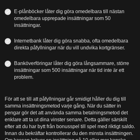
E-plånböcker låter dig göra omedelbara till nästan
omedelbara upprepade insättningar som 50
insättningar.
Internetbank låter dig göra snabba, ofta omedelbara
direkta påfyllningar när du vill undvika kortgränser.
Banköverföringar låter dig göra långsammare, större
insättningar som 500 insättningar när tid inte är ett
problem.
För att se till att påfyllningar går smidigt håller du dig till
samma insättningsmetod varje gång. När du sätter in
pengar gör det att använda samma betalningsmetod det
enklare att ta ut dina vinster senare. Detta gäller särskilt
efter att du har bytt från bonusspel till spel med riktigt saldo.
Innan du bekräftar kontrollerar du den minsta insättningen.