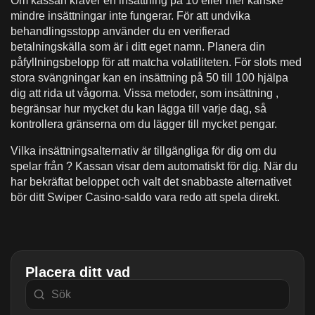
Om kassan kräver en insättning på 10 eller mer kanske
mindre insättningar inte fungerar. För att undvika
behandlingsstopp använder du en verifierad
betalningskälla som är i ditt eget namn. Planera din
påfyllningsbelopp för att matcha volatiliteten. För slots med
stora svängningar kan en insättning på 50 till 100 hjälpa
dig att rida ut vågorna. Vissa metoder, som insättning ,
begränsar hur mycket du kan lägga till varje dag, så
kontrollera gränserna om du lägger till mycket pengar.
Vilka insättningsalternativ är tillgängliga för dig om du
spelar från ? Kassan visar dem automatiskt för dig. När du
har bekräftat beloppet och valt det snabbaste alternativet
bör ditt Swiper Casino-saldo vara redo att spela direkt.
Placera ditt vad