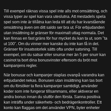
Till exempel räknas vissa spel inte alls mot omsättning, och
vissa typer av spel kan vara uteslutna. Att mestadels spela
spel som inte är tillåtna kan leda till att du har kvarstående
omsättning även om ditt saldo ser bra ut. För erbjudanden
utan insättning är gränser för maximalt uttag normala. Det
kan finnas en fast gräns för hur mycket du kan ta ut, som "ta
ut 100". Om du vinner mer kanske du inte kan få in det.
Gränser för insatsstorlek sätts ofta under satsning. Till
exempel, om du satsar eller snurrar mer än 5 per snurr kan
casinot ta bort dina bonusvinster eftersom du bröt mot
kampanjens regler.
När bonusar och kampanjer staplas ovanpå varandra kan
erbjudandet nekas. Bonusen utan insättning kan tas bort
om du försöker ta flera kampanjer samtidigt, använder
koder som inte fungerar tillsammans, eller aktiverar en
andra bonus innan du slutför den första. Sanna positiva
kan inträffa under säkerhets- och bedrägerikontroller. Ett
konto kan flaggas om det använder VPN, byter enheter