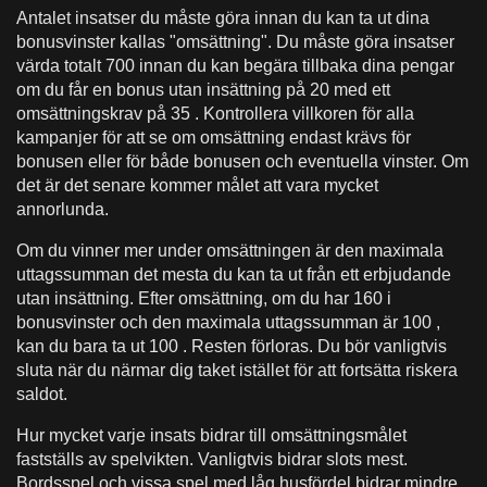
Antalet insatser du måste göra innan du kan ta ut dina
bonusvinster kallas "omsättning". Du måste göra insatser
värda totalt 700 innan du kan begära tillbaka dina pengar
om du får en bonus utan insättning på 20 med ett
omsättningskrav på 35 . Kontrollera villkoren för alla
kampanjer för att se om omsättning endast krävs för
bonusen eller för både bonusen och eventuella vinster. Om
det är det senare kommer målet att vara mycket
annorlunda.
Om du vinner mer under omsättningen är den maximala
uttagssumman det mesta du kan ta ut från ett erbjudande
utan insättning. Efter omsättning, om du har 160 i
bonusvinster och den maximala uttagssumman är 100 ,
kan du bara ta ut 100 . Resten förloras. Du bör vanligtvis
sluta när du närmar dig taket istället för att fortsätta riskera
saldot.
Hur mycket varje insats bidrar till omsättningsmålet
fastställs av spelvikten. Vanligtvis bidrar slots mest.
Bordsspel och vissa spel med låg husfördel bidrar mindre