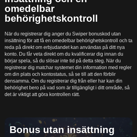
omedelbar
behörighetskontroll
När du registrerar dig anger du Swiper bonuskod utan
insättning för att få en omedelbar behörighetskontroll och ta
reda på direkt om erbjudandet kan användas på ditt nya
konto. Du får veta direkt om du kvalificerar dig innan du
börjar spela, så du slösar inte tid på detta steg. När du
registrerar dig matchar systemet din information med regler
om din plats och kontostatus, så se till att den förblir
densamma. Om du registrerar dig från eller har kan din
behörighet bero på vad som är tillgängligt i ditt område, så
det är viktigt att göra kontrollen rätt.
Bonus utan insättning