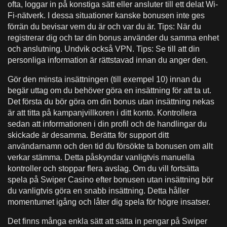
ofta, loggar in på konstiga sätt eller ansluter till ett delat Wi-
Fi-nätverk. I dessa situationer kanske bonusen inte ges
förrän du bevisar vem du är och var du är. Tips: När du
registrerar dig och tar din bonus använder du samma enhet
och anslutning. Undvik också VPN. Tips: Se till att din
personliga information är rättstavad innan du anger den.
Gör den minsta insättningen (till exempel 10) innan du
begär uttag om du behöver göra en insättning för att ta ut.
Det första du bör göra om din bonus utan insättning nekas
är att titta på kampanjvillkoren i ditt konto. Kontrollera
sedan att informationen i din profil och de handlingar du
skickade är desamma. Berätta för support ditt
användarnamn och den tid du försökte ta bonusen om allt
verkar stämma. Detta påskyndar vanligtvis manuella
kontroller och stoppar flera avslag. Om du vill fortsätta
spela på Swiper Casino efter bonusen utan insättning bör
du vanligtvis göra en snabb insättning. Detta håller
momentumet igång och låter dig spela för högre insatser.
Det finns många enkla sätt att sätta in pengar på Swiper