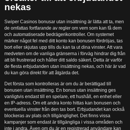
nekas
Swiper Casinos bonusar utan insättning är lätta att ta, men
de omfattas fortfarande av regler om vem som kan få dem
och automatiserade bedrägerikontroller. Om systemet
märker något fel med ditt konto kan bonusen fördröjas, tas
bort eller skjutas upp tills du kan ta ut dina vinster. Att vara
medveten om de vanliga gränserna i förväg hindrar dig från
att bli frustrerad och håller ditt saldo säkert. Detta är varför
de flesta erbjudanden utan insättning nekas, och här är vad
du kan göra direkt för att åtgärda det.
Det första som kontrolleras är om du är berättigad till
bonusen utan insättning. En bonus utan insättning ges
vanligtvis endast till en spelare, ett hushåll, en enhet eller
en IP-adress. Om ett andra konto hittas kan bonusen och
eventuella vinster från den tas bort. Erbjudandet kan också
blockeras av plats och tillgänglighet. Det finns vissa
kampanjer som endast är tillgängliga i vissa områden och
inte i andra. Även om du är en registrerad användare kan