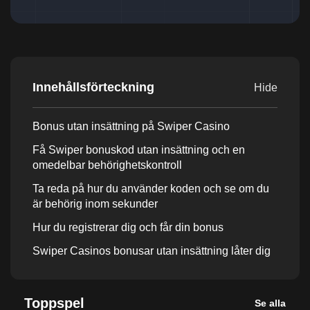
Innehållsförteckning
Hide
Bonus utan insättning på Swiper Casino
Få Swiper bonuskod utan insättning och en
omedelbar behörighetskontroll
Ta reda på hur du använder koden och se om du
är behörig inom sekunder
Hur du registrerar dig och får din bonus
Swiper Casinos bonusar utan insättning låter dig
testa lobbyn med riktiga bonuspengar
Kärnvillkor som påverkar din utbetalning
Toppspel
Se alla