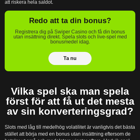
att riskera hela saldot.
Redo att ta din bonus?
Registrera dig på Swiper Casino och få din bonus
utan insättning direkt. Spela slots och live-spel med
bonusmedel idag.
Ta nu
Vilka spel ska man spela
först för att få ut det mesta
av sin konverteringsgrad?
Slots med låg till medelhög volatilitet är vanligtvis det bästa
stället att börja med en bonus utan insättning eftersom de