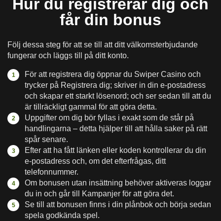
Hur du registrerar dig och
får din bonus
Följ dessa steg för att se till att ditt välkomsterbjudande
fungerar och läggs till på ditt konto.
För att registrera dig öppnar du Swiper Casino och
trycker på Registrera dig; skriver in din e-postadress
och skapar ett starkt lösenord; och ser sedan till att du
är tillräckligt gammal för att göra detta.
Uppgifter om dig bör fyllas i exakt som de står på
handlingarna – detta hjälper till att hålla saker på rätt
spår senare.
Efter att ha fått länken eller koden kontrollerar du din
e-postadress och, om det efterfrågas, ditt
telefonnummer.
Om bonusen utan insättning behöver aktiveras loggar
du in och går till Kampanjer för att göra det.
Se till att bonusen finns i din plånbok och börja sedan
spela godkända spel.