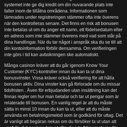
systemet inte ge dig kredit om din nuvarande plats inte
faller inom de tillåtna områdena. Informationen som
lämnades under registreringen stämmer ofta inte överens
när den kontrolleras senare. Det finns en risk att bonusen
inte betalas ut om du anger ett namn, ett födelsedatum eller
en adress som inte stämmer överens med vad som står på
dina handlingar. När du tar något i anspråk ska du se till att
din kontoinformation förblir densamma. Om verifieringen
inte görs i tid kan avbokningen ske automatiskt.
Många casinon kräver att du går igenom Know Your
Customer (KYC)-kontroller innan du kan ta ut dina
bonusvinster. Vissa kräver också verifiering för att hålla
bonusen aktiv. Dina vinster kan gå förlorade om du missar
tidsfristen . Även för erbjudanden utan insättning kan det
finnas regler om hur man betalar och tar ut pengar som är
relaterade till bonusen. En vanlig regel är att du måste
sätta in minst 10 innan du kan ta ut, eller att du måste
använda en betalningsmetod som är godkänd för uttag. Det
är vanligt att begäran nekas om du försöker ta ut utan att